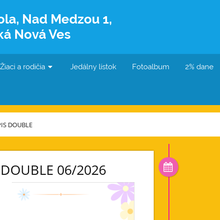
ola, Nad Medzou 1,
ká Nová Ves
Žiaci a rodičia
Jedálny lístok
Fotoalbum
2% dane
IS DOUBLE
DOUBLE 06/2026