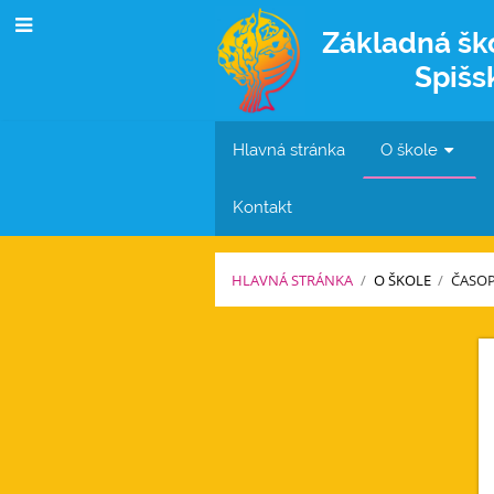
Základná šk
Spišs
Hlavná stránka
O škole
Kontakt
HLAVNÁ STRÁNKA
/
O ŠKOLE
/
ČASOP
Časopis
DOUBLE