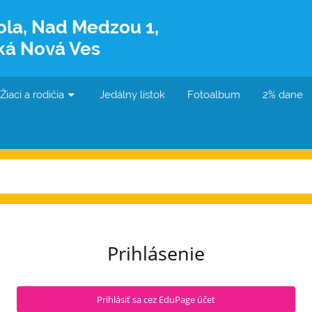
ola, Nad Medzou 1,
ká Nová Ves
Žiaci a rodičia
Jedálny lístok
Fotoalbum
2% dane
Prihlásenie
Prihlásiť sa cez EduPage účet