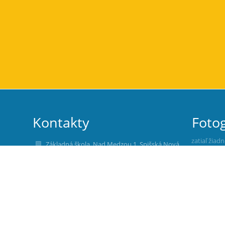
Kontakty
Fotog
zatiaľ žiad
Základná škola, Nad Medzou 1, Spišská Nová
Ves
zsnadmedzou@gmail.com
roman.lunak@zsnadmedzou.sk
roman.lunak@zsnadmedzou.sk
053/ 44 13 990, 0948 934 866 - Riaditeľka školy