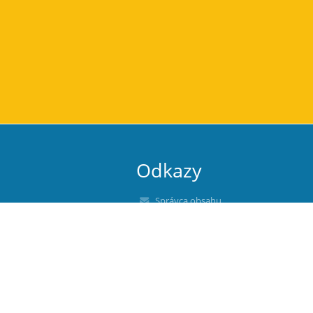
Odkazy
Správca obsahu
Technická podpora
Vyhlásenie o prístupnosti
Právne informácie
Zásady ochrany osobných údajov
Údaje o prevádzkovateľovi