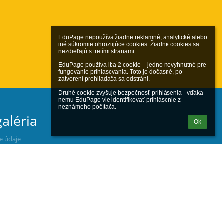
EduPage nepoužíva žiadne reklamné, analytické alebo 
iné súkromie ohrozujúce cookies. Žiadne cookies sa 
nezdieľajú s tretími stranami.

EduPage používa iba 2 cookie – jedno nevyhnutné pre 
fungovanie prihlasovania. Toto je dočasné, po 
zatvorení prehliadača sa odstráni.

Druhé cookie zvyšuje bezpečnosť prihlásenia - vďaka 
nemu EduPage vie identifikovať prihlásenie z 
neznámeho počítača.
aléria
Ok
ne údaje