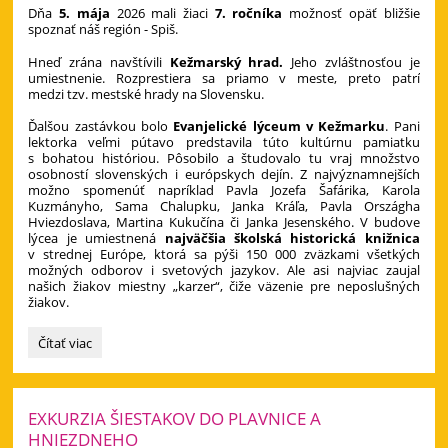
Dňa
5. mája
2026 mali žiaci
7. ročníka
možnosť opäť bližšie
spoznať náš región - Spiš.
Hneď zrána navštívili
Kežmarský hrad.
Jeho zvláštnosťou je
umiestnenie. Rozprestiera sa priamo v meste, preto patrí
medzi tzv. mestské hrady na Slovensku.
Ďalšou zastávkou bolo
Evanjelické lýceum v Kežmarku
. Pani
lektorka veľmi pútavo predstavila túto kultúrnu pamiatku
s bohatou históriou. Pôsobilo a študovalo tu vraj množstvo
osobností slovenských i európskych dejín. Z najvýznamnejších
možno spomenúť napríklad Pavla Jozefa Šafárika, Karola
Kuzmányho, Sama Chalupku, Janka Kráľa, Pavla Országha
Hviezdoslava, Martina Kukučína či Janka Jesenského. V budove
lýcea je umiestnená
najväčšia školská historická knižnica
v strednej Európe, ktorá sa pýši 150 000 zväzkami všetkých
možných odborov i svetových jazykov. Ale asi najviac zaujal
našich žiakov miestny „karzer“, čiže väzenie pre neposlušných
žiakov.
Dejepisná
Čítať viac
exkurzia
Kežmarok:
EXKURZIA ŠIESTAKOV DO PLAVNICE A
HNIEZDNEHO