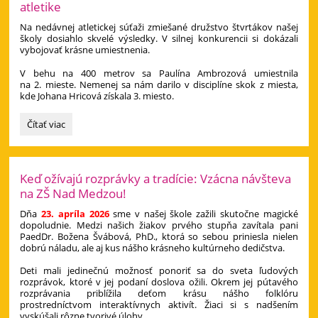
na
atletike
prehliadke
v
Na nedávnej atletickej súťaži zmiešané družstvo štvrtákov našej
školy dosiahlo skvelé výsledky. V silnej konkurencii si dokázali
Múzeu
vybojovať krásne umiestnenia.
Spiša:
V behu na 400 metrov sa Paulína Ambrozová umiestnila
na 2. mieste. Nemenej sa nám darilo v disciplíne skok z miesta,
kde Johana Hricová získala 3. miesto.
Mestská
Čítať viac
športová
olympiáda
pre
1.
Keď ožívajú rozprávky a tradície: Vzácna návšteva
stupeň
na ZŠ Nad Medzou!
ZŠ
v
Dňa
23. apríla 2026
sme v našej škole zažili skutočne magické
dopoludnie. Medzi našich žiakov prvého stupňa zavítala pani
atletike:
PaedDr. Božena Švábová, PhD., ktorá so sebou priniesla nielen
dobrú náladu, ale aj kus nášho krásneho kultúrneho dedičstva.
Deti mali jedinečnú možnosť ponoriť sa do sveta ľudových
rozprávok, ktoré v jej podaní doslova ožili. Okrem jej pútavého
rozprávania priblížila deťom krásu nášho folklóru
prostredníctvom interaktívnych aktivít. Žiaci si s nadšením
vyskúšali rôzne tvorivé úlohy.