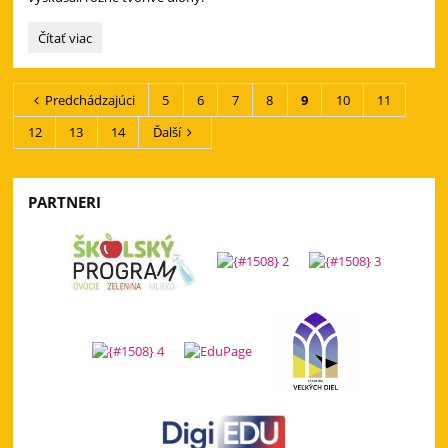
Keď
Čítať viac
ožívajú
rozprávky
a
Predchádzajúci
5
6
7
8
9
10
11
tradície:
Vzácna
12
13
14
Ďalší
návšteva
na
ZŠ
Nad
PARTNERI
Medzou!
: