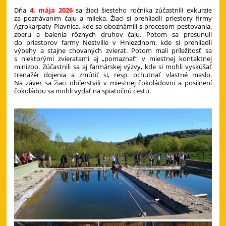
Dňa
4. mája 2026
sa žiaci šiesteho ročníka zúčastnili exkurzie
za poznávaním čaju a mlieka. Žiaci si prehliadli priestory firmy
Agrokarpaty Plavnica, kde sa oboznámili s procesom pestovania,
zberu a balenia rôznych druhov čaju. Potom sa presunuli
do priestorov farmy Nestville v Hniezdnom, kde si prehliadli
výbehy a stajne chovaných zvierat. Potom mali príležitosť sa
s niektorými zvieratami aj „pomaznať“ v miestnej kontaktnej
minizoo. Zúčastnili sa aj farmárskej výzvy, kde si mohli vyskúšať
trenažér dojenia a zmútiť si, resp. ochutnať vlastné maslo.
Na záver sa žiaci občerstvili v miestnej čokoládovni a posilnení
čokoládou sa mohli vydať na spiatočnú cestu.