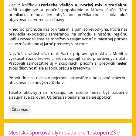
Žiaci z krúžkov
Tretiacke všeličo a Tvorivý mix s tretiakmi
zažili zaujímavé a poučné popoludnie v Múzeu Spiša. Táto
prehliadka nebola len obyčajnou prehliadkou – bola plná
objavovania, tvorenia a zábavy.
Hneď po príchode nás privítala milá pani sprievodkyňa, ktorá nás
previedla expozíciou zameranou na prírodu a históriu regiónu
Spiš. Dozvedeli sme sa množstvo zaujímavostí o miestnej prírode
a spoznávali sme aj jarné premeny v prírode.
Najväčšiu radosť však mali žiaci z pripravených aktivít. Mohli si
vyskúšať rôzne tvorivé činnosti, zapojiť sa do pripravených úloh.
Pracovali samostatne aj v skupinách, pričom si precvičili nielen
svoju šikovnosť, ale aj spoluprácu a kreativitu.
Popoludnie sa nieslo v príjemnej atmosfére a bolo plné smiechu,
objavovania a nových zážitkov.
Takéto aktivity nám ukazujú, že učenie môže byť zábavné
a zaujímavé zároveň. Už teraz sa tešíme na ďalšie spoločn
Tretiacke
Čítať viac
všeličo
a
Tvorivý
mix
Mestská športová olympiáda pre 1. stupeň ZŠ v