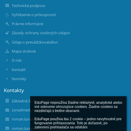
Technická podpora
Vyhlásenie o prístupnosti
Právne informácie
Zásady ochrany osobných údajov
Údaje o prevádzkovateľovi
Mapa stránok
O nás
Kontakt
Novinky
Kontakty
Základná škola, Nad Medzou 1, Spišská Nová Ves
EduPage nepoužíva žiadne reklamné, analytické alebo 
iné súkromie ohrozujúce cookies. Žiadne cookies sa 
zsnadmedzou@gmail.com
nezdieľajú s tretími stranami.

roman.lunak@zsnadmedzou.sk
EduPage používa iba 2 cookie – jedno nevyhnutné pre 
fungovanie prihlasovania. Toto je dočasné, po 
zatvorení prehliadača sa odstráni.

roman.lunak@zsnadmedzou.sk