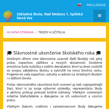
PRIHLÁSENIE
Základná škola, Nad Medzou 1, Spišská
Nová Ves
HLAVNÁ STRÁNKA
/
TRIEDY A UČITELIA
Triedy
a
🎓 Slávnostné ukončenie školského roka 🎓
učitelia
Dnešným dňom sme slávnostne uzavreli ďalší školský rok plný
práce, úspechov, zážitkov a nových skúseností. Osobitne
emotívna bola rozlúčka s našimi deviatakmi, ktorí sa dnes rozlúčili
so svojou základnou školou a vykročili na novú životnú cestu.
Prajeme im veľa úspechov, odvahy a radosti na stredných školách
i v ďalšom živote.
Počas slávnostného ukončenia boli ocenení aj naši najúspešnejší
žiaci, ktorí si za svoje výborné výsledky, reprezentáciu školy
a aktívny prístup prevzali knižné odmeny. Všetkým oceneným
srdečne blahoželáme a ďakujeme za ich usilovnosť a vzornú
prácu.
Všetkým žiakom, rodičom i zamestnancom školy ďakujeme