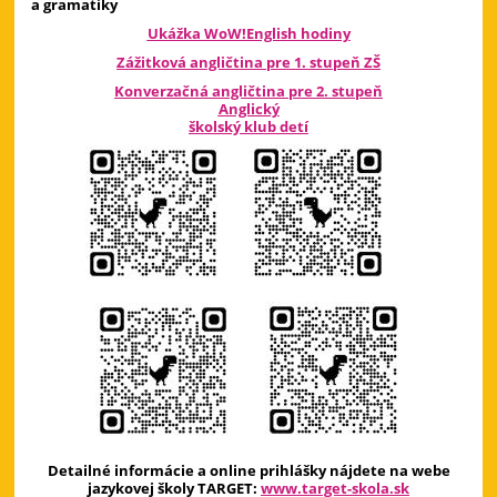
a gramatiky
Ukážka WoW!English hodiny
Zážitková angličtina pre 1. stupeň ZŠ
Konverzačná angličtina pre 2. stupeň
Anglický
školský klub detí
Detailné informácie a online prihlášky nájdete na webe
jazykovej školy TARGET:
www.target-skola.sk