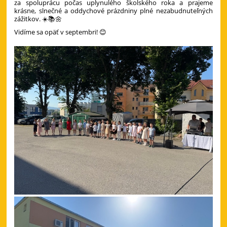
za spoluprácu počas uplynulého školského roka a prajeme
krásne, slnečné a oddychové prázdniny plné nezabudnuteľných
zážitkov. ☀️📚🌼
Vidíme sa opäť v septembri! 😊