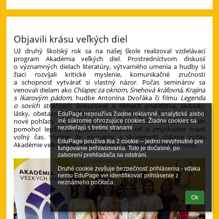
Objavili krásu veľkých diel
Už druhý školský rok sa na našej škole realizoval vzdelávací
program Akadémia veľkých diel. Prostredníctvom diskusií
o významných dielach literatúry, výtvarného umenia a hudby si
žiaci rozvíjali kritické myslenie, komunikačné zručnosti
a schopnosť vytvárať si vlastný názor. Počas seminárov sa
venovali dielam ako
Chlapec za oknom
,
Snehová kráľovná
,
Krajina
s Ikarovým pádom
, hudbe Antonína Dvořáka či filmu
Legenda
o sovích strážcoch
. Diskutovali o témach priateľstva, slobody,
lásky, obetavosti a hľadania pravdy. Program žiakom priniesol
EduPage nepoužíva žiadne reklamné, analytické alebo 
nové pohľady na kultúru, umenie aj svet okolo nich. Zároveň im
iné súkromie ohrozujúce cookies. Žiadne cookies sa 
nezdieľajú s tretími stranami.

pomohol lepšie sa vyjadrovať, diskutovať a zmysluplne tráviť
voľný čas. Veríme, že poznatky a skúsenosti získané počas
EduPage používa iba 2 cookie – jedno nevyhnutné pre 
Akadémie veľkých diel budú pre nich prínosom aj v budúcnosti.
fungovanie prihlasovania. Toto je dočasné, po 
zatvorení prehliadača sa odstráni.

Druhé cookie zvyšuje bezpečnosť prihlásenia - vďaka 
nemu EduPage vie identifikovať prihlásenie z 
neznámeho počítača.
Ok