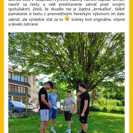
naučiť sa texty a celé predstavenie zahrať pred svojimi
spolužiakmi. Zistili, že divadlo nie je žiadna „brnkačka“. Skĺbiť
pamätanie si textu s presvedčivým hereckým výkonom im dalo
zabrať, ale výsledok stál za to
Scénky boli originálne, vtipné
a skvelo zahrané.