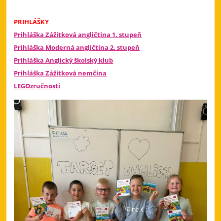
PRIHLÁŠKY
Prihláška Zážitková angličtina 1. stupeň
Prihláška Moderná angličtina 2. stupeň
Prihláška Anglický školský klub
Prihláška Zážitková nemčina
LEGOzručnosti