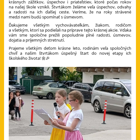
krásnych zážitkov, úspechov i priateľstiev, ktoré počas rokov
na našej škole vznikli. Štvrtákom želáme veľa úspechov, odvahy
a radosti na ich ďalšej ceste. Veríme, že na roky strávené
medzi nami budú spomínať s úsmevom.
Ďakujeme všetkým vychovávateľkám, žiakom, rodičom
a všetkým, ktorí sa podieľali na príprave tejto krásnej akcie. Vďaka
vám sme spoločne prežili popoludnie plné radosti, úsmevov,
dojatia a príjemných stretnutí.
Prajeme všetkým deťom krásne leto, rodinám veľa spoločných
chvíľ a našim štvrtákom úspešný štart do novej etapy ich
školského života! 🌼🎉