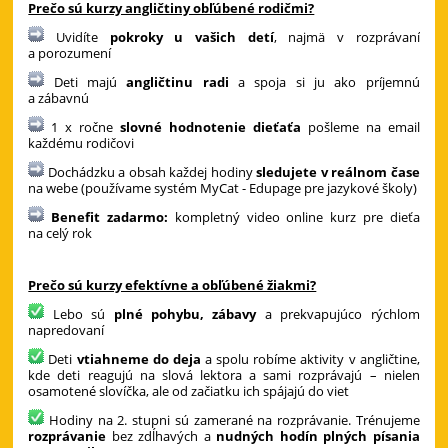
Prečo sú kurzy angličtiny obľúbené rodičmi?
Uvidíte
pokroky u vašich detí
, najmä v rozprávaní
a porozumení
Deti majú
angličtinu radi
a spoja si ju ako príjemnú
a zábavnú
1 x ročne
slovné hodnotenie dieťaťa
pošleme na email
každému rodičovi
Dochádzku a obsah každej hodiny
sledujete v reálnom čase
na webe (používame systém MyCat - Edupage pre jazykové školy)
Benefit zadarmo:
kompletný video online kurz pre dieťa
na celý rok
Prečo sú kurzy efektívne a obľúbené žiakmi?
Lebo sú
plné pohybu, zábavy
a prekvapujúco rýchlom
napredovaní
Deti
vtiahneme do deja
a spolu robíme aktivity v angličtine,
kde deti reagujú na slová lektora a sami rozprávajú – nielen
osamotené slovíčka, ale od začiatku ich spájajú do viet
Hodiny na 2. stupni sú zamerané na rozprávanie. Trénujeme
rozprávanie
bez zdĺhavých a
nudných hodín plných písania