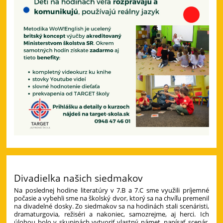
Divadielka našich siedmakov
Na poslednej hodine literatúry v 7.B a 7.C sme využili príjemné
počasie a vybehli sme na školský dvor, ktorý sa na chvíľu premenil
na divadelné dosky. Zo siedmakov sa na hodinách stali scenáristi,
dramaturgovia, režiséri a nakoniec, samozrejme, aj herci. Ich
úlohou bolo v skupinách vytvoriť vlastný námet, napísať scenár,