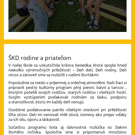
ŠKD rodine a priateľom
V našej škole sa uskutočnila krásna besiedka, ktorá spojila hneď
niekoľko výnimočných príležitostí – Deň detí, Deň rodiny, Deň
otcov a zároveň sme sa rozlúčili s našimi štvrtákmi.
Popoludnie sa nieslo v príjemnej a srdečnej atmosfére. Naši žiaci si
pripravili pestrý kultúrny program plný piesní, básní a tancov ,
ktorými potešili svojich rodičov, starých rodičov i všetkých hostí.
Svojím vystúpením poďakovali rodinám za lásku, podporu
a starostlivosť, ktorú im každý deň venujú.
Osobitné poďakovanie patrilo všetkým oteckom pri príležitosti
Dňa otcov. Deti im venovali milé slová, úsmevy ako prejav vďaky
za ich silu, oporu a láskavosť.
Súčasťou programu bola aj slávnostná rozlúčka so žiakmi
štvrtého ročníka. Spoločne sme si pripomenuli množstvo