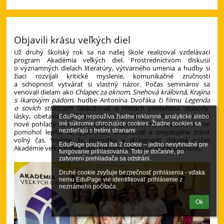
Objavili krásu veľkých diel
Už druhý školský rok sa na našej škole realizoval vzdelávací
program Akadémia veľkých diel. Prostredníctvom diskusií
o významných dielach literatúry, výtvarného umenia a hudby si
žiaci rozvíjali kritické myslenie, komunikačné zručnosti
a schopnosť vytvárať si vlastný názor. Počas seminárov sa
venovali dielam ako
Chlapec za oknom
,
Snehová kráľovná
,
Krajina
s Ikarovým pádom
, hudbe Antonína Dvořáka či filmu
Legenda
o sovích strážcoch
. Diskutovali o témach priateľstva, slobody,
lásky, obetavosti a hľadania pravdy. Program žiakom priniesol
EduPage nepoužíva žiadne reklamné, analytické alebo 
nové pohľady na kultúru, umenie aj svet okolo nich. Zároveň im
iné súkromie ohrozujúce cookies. Žiadne cookies sa 
nezdieľajú s tretími stranami.

pomohol lepšie sa vyjadrovať, diskutovať a zmysluplne tráviť
voľný čas. Veríme, že poznatky a skúsenosti získané počas
EduPage používa iba 2 cookie – jedno nevyhnutné pre 
Akadémie veľkých diel budú pre nich prínosom aj v budúcnosti.
fungovanie prihlasovania. Toto je dočasné, po 
zatvorení prehliadača sa odstráni.

Druhé cookie zvyšuje bezpečnosť prihlásenia - vďaka 
nemu EduPage vie identifikovať prihlásenie z 
neznámeho počítača.
Ok