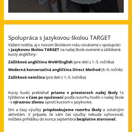
Spolupráca s Jazykovou školou TARGET
Vážení rodičia, aj v novom školskom roku otvárame v spolupráci
s
Jazykovou školou TARGET
na našej škole overené a obľúbené
kurzy angličtiny:
Zážitková angličtina WoW!English
(pre deti z 1.-5. ročníka)
Moderná konverzačná angličtina Direct Method
(6.-9. ročník)
Zážitková nemčina
(pre deti z 1.-5. ročníka)
Kurzy budú prebiehať
priamo v priestoroch našej školy
1x
týždenne
v čase po vyučovaní
podľa rozvrhu hodín v našej škole
- s
výraznou zľavou
oproti kurzom v jazykovke.
Dni a časy výučby
prispôsobujeme rozvrhu školy
a ostatným
aktivitám. V prípade, že vám čas výučby nebude vyhovovať,
môžete prihlášku do konca septembra
bezplatne stornovať
.