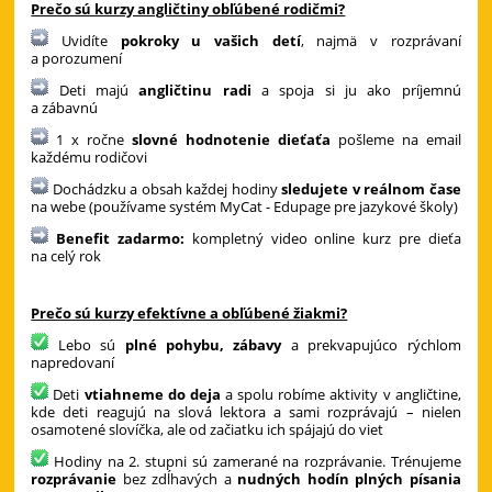
Prečo sú kurzy angličtiny obľúbené rodičmi?
Uvidíte
pokroky u vašich detí
, najmä v rozprávaní
a porozumení
Deti majú
angličtinu radi
a spoja si ju ako príjemnú
a zábavnú
1 x ročne
slovné hodnotenie dieťaťa
pošleme na email
každému rodičovi
Dochádzku a obsah každej hodiny
sledujete v reálnom čase
na webe (používame systém MyCat - Edupage pre jazykové školy)
Benefit zadarmo:
kompletný video online kurz pre dieťa
na celý rok
Prečo sú kurzy efektívne a obľúbené žiakmi?
Lebo sú
plné pohybu, zábavy
a prekvapujúco rýchlom
napredovaní
Deti
vtiahneme do deja
a spolu robíme aktivity v angličtine,
kde deti reagujú na slová lektora a sami rozprávajú – nielen
osamotené slovíčka, ale od začiatku ich spájajú do viet
Hodiny na 2. stupni sú zamerané na rozprávanie. Trénujeme
rozprávanie
bez zdĺhavých a
nudných hodín plných písania