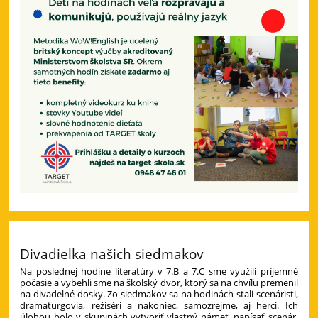
Divadielka našich siedmakov
Na poslednej hodine literatúry v 7.B a 7.C sme využili príjemné
počasie a vybehli sme na školský dvor, ktorý sa na chvíľu premenil
na divadelné dosky. Zo siedmakov sa na hodinách stali scenáristi,
dramaturgovia, režiséri a nakoniec, samozrejme, aj herci. Ich
úlohou bolo v skupinách vytvoriť vlastný námet, napísať scenár,