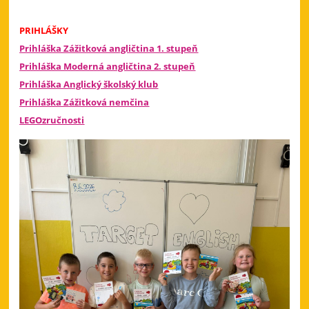
PRIHLÁŠKY
Prihláška Zážitková angličtina 1. stupeň
Prihláška Moderná angličtina 2. stupeň
Prihláška Anglický školský klub
Prihláška Zážitková nemčina
LEGOzručnosti