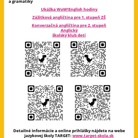
a gramatiky
Ukážka WoW!English hodiny
Zážitková angličtina pre 1. stupeň ZŠ
Konverzačná angličtina pre 2. stupeň
Anglický
školský klub detí
Detailné informácie a online prihlášky nájdete na webe
jazykovej školy TARGET:
www.target-skola.sk