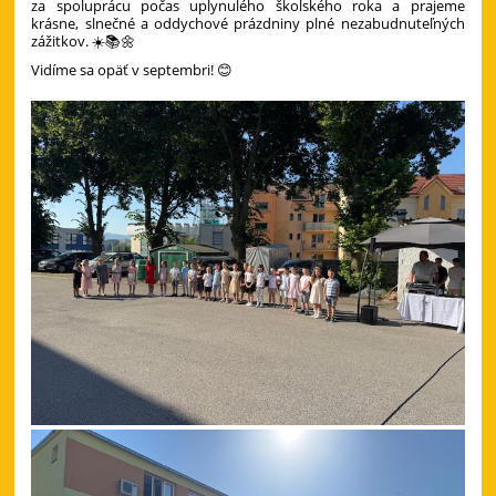
za spoluprácu počas uplynulého školského roka a prajeme
krásne, slnečné a oddychové prázdniny plné nezabudnuteľných
zážitkov. ☀️📚🌼
Vidíme sa opäť v septembri! 😊