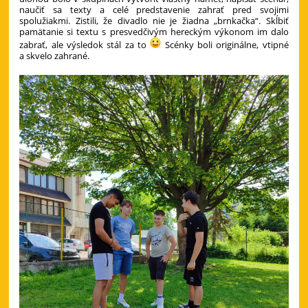
naučiť sa texty a celé predstavenie zahrať pred svojimi
spolužiakmi. Zistili, že divadlo nie je žiadna „brnkačka“. Skĺbiť
pamätanie si textu s presvedčivým hereckým výkonom im dalo
zabrať, ale výsledok stál za to
Scénky boli originálne, vtipné
a skvelo zahrané.