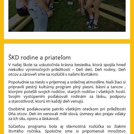
ŠKD rodine a priateľom
V našej škole sa uskutočnila krásna besiedka, ktorá spojila hneď
niekoľko výnimočných príležitostí – Deň detí, Deň rodiny, Deň
otcov a zároveň sme sa rozlúčili s našimi štvrtákmi.
Popoludnie sa nieslo v príjemnej a srdečnej atmosfére. Naši žiaci si
pripravili pestrý kultúrny program plný piesní, básní a tancov ,
ktorými potešili svojich rodičov, starých rodičov i všetkých hostí.
Svojím vystúpením poďakovali rodinám za lásku, podporu
a starostlivosť, ktorú im každý deň venujú.
Osobitné poďakovanie patrilo všetkým oteckom pri príležitosti
Dňa otcov. Deti im venovali milé slová, úsmevy ako prejav vďaky
za ich silu, oporu a láskavosť.
Súčasťou programu bola aj slávnostná rozlúčka so žiakmi
štvrtého ročníka. Spoločne sme si pripomenuli množstvo