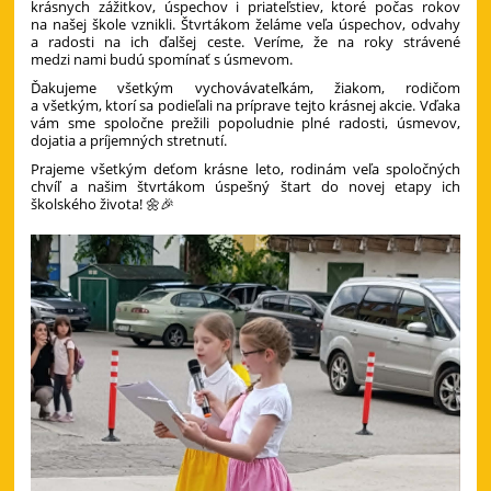
krásnych zážitkov, úspechov i priateľstiev, ktoré počas rokov
na našej škole vznikli. Štvrtákom želáme veľa úspechov, odvahy
a radosti na ich ďalšej ceste. Veríme, že na roky strávené
medzi nami budú spomínať s úsmevom.
Ďakujeme všetkým vychovávateľkám, žiakom, rodičom
a všetkým, ktorí sa podieľali na príprave tejto krásnej akcie. Vďaka
vám sme spoločne prežili popoludnie plné radosti, úsmevov,
dojatia a príjemných stretnutí.
Prajeme všetkým deťom krásne leto, rodinám veľa spoločných
chvíľ a našim štvrtákom úspešný štart do novej etapy ich
školského života! 🌼🎉