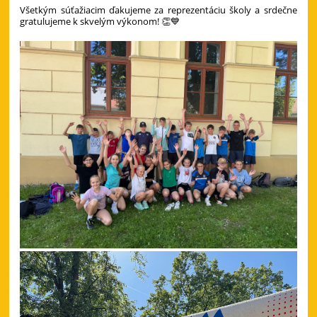
Všetkým súťažiacim ďakujeme za reprezentáciu školy a srdečne
gratulujeme k skvelým výkonom! 👏💙