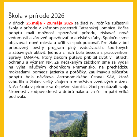
Škola v prírode 2026
V dňoch
25.mája - 29.mája 2026
sa žiaci IV. ročníka zúčastnili
školy v prírode v krásnom prostredí Tatranskej Lomnice. Počas
pobytu mali možnosť spoznávať prírodu, získavať nové
vedomosti a zároveň upevňovať priateľské vzťahy. Spoločne sme
objavovali nové miesta a učili sa spolupracovať. Pre žiakov bol
pripravený pestrý program plný vzdelávacích, športových
a zábavných aktivít. Jednou z nich bola beseda s pracovníkom
Správy TANAP-u, ktorý žiakom pútavo priblížil život v Tatrách,
ochranu a význam NP. Za nečakaným zážitkom sme sa vydali
na výlet náučným chodníkom Pramenisko, na prechádzku
mokraďami, pomedzi jazierka a potôčiky. Zaujímavou súčasťou
pobytu bola návšteva Astronomického ústavu SAV, ktorá
vzbudila u žiakov veľký záujem a množstvo zvedavých otázok.
Naša škola v prírode sa úspešne skončila, žiaci preukázali svoju
šikovnosť , zodpovednosť a dobrú náladu, za čo im patrí veľká
pochvala.