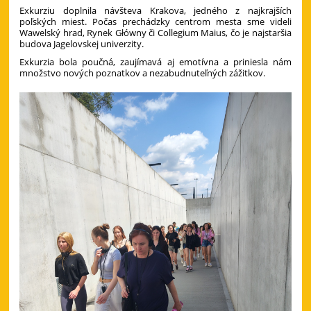
Exkurziu doplnila návšteva Krakova, jedného z najkrajších
poľských miest. Počas prechádzky centrom mesta sme videli
Wawelský hrad, Rynek Główny či Collegium Maius, čo je najstaršia
budova Jagelovskej univerzity.
Exkurzia bola poučná, zaujímavá aj emotívna a priniesla nám
množstvo nových poznatkov a nezabudnuteľných zážitkov.