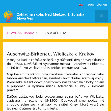
PRIHLÁSENIE
Základná škola, Nad Medzou 1, Spišská
Nová Ves
HLAVNÁ STRÁNKA
/
TRIEDY A UČITELIA
Triedy
a
Auschwitz-Birkenau, Wieliczka a Krakov
učitelia
V máji sa žiaci 9. ročníka našej školy zúčastnili dvojdňovej exkurzie
do Poľska. Navštívili tri významné miesta – Auschwitz-Birkenau,
soľnú baňu vo Wieliczke a historické centrum Krakova.
Najsilnejším zážitkom bola návšteva bývalého koncentračného
tábora Auschwitz-Birkenau, symbolu hrôz druhej svetovej vojny.
Prehliadka autentických priestorov v nás zanechala hlboký dojem
a pripomenula význam mieru, tolerancie a úcty k ľudským
právam.
Ďalšou zastávkou bola svetoznáma soľná baňa vo Wieliczke,
zapísaná na zozname UNESCO. Obdivovali sme podzemné
chodby, soľné sochy aj kaplnku svätej Kingy, ktoré vytvárajú
jedinečnú atmosféru tohto miesta.