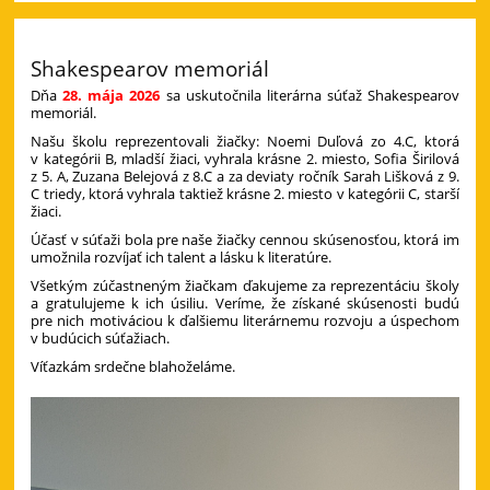
Shakespearov memoriál
Dňa
28. mája 2026
sa uskutočnila literárna súťaž Shakespearov
memoriál.
Našu školu reprezentovali žiačky: Noemi Duľová zo 4.C, ktorá
v kategórii B, mladší žiaci, vyhrala krásne 2. miesto, Sofia Širilová
z 5. A, Zuzana Belejová z 8.C a za deviaty ročník Sarah Lišková z 9.
C triedy, ktorá vyhrala taktiež krásne 2. miesto v kategórii C, starší
žiaci.
Účasť v súťaži bola pre naše žiačky cennou skúsenosťou, ktorá im
umožnila rozvíjať ich talent a lásku k literatúre.
Všetkým zúčastneným žiačkam ďakujeme za reprezentáciu školy
a gratulujeme k ich úsiliu. Veríme, že získané skúsenosti budú
pre nich motiváciou k ďalšiemu literárnemu rozvoju a úspechom
v budúcich súťažiach.
Víťazkám srdečne blahoželáme.