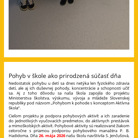
Pohyb v škole ako prirodzená súčasť dňa
Nedostatok pohybu u detí sa dnes netýka len fyzického zdravia
detí, ale aj ich duševnej pohody, koncentrácie a schopnosti učiť
sa. Aj z toho dôvodu sa naša škola zapojila do projektu
Ministerstva školstva, výskumu, vývoja a mládeže Slovenskej
republiky pod názvom „Pohybom k pohode s konceptom Aktívna
škola“.
Cieľom projektu je podpora pohybových aktivít a ich zaradenie
do jednotlivých vyučovacích predmetov, do aktívnych prestávok
a mimoškolských aktivít. Pohybové aktivity sú realizované žiakom
celoročne s priamou podporou pohybového manažéra P. B.
Hadidoma. Dňa
26. mája 2026
našu školu navštívila S. Jenčušová,