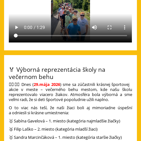
🏅 Výborná reprezentácia školy na
večernom behu
🏃‍♀️🏃‍♂️ Dnes (
29.mája 2026
) sme sa zúčastnili krásnej športovej
akcie v meste – večerného behu mestom, kde našu školu
reprezentovalo viacero žiakov. Atmosféra bola výborná a sme
veľmi radi, že si deti športové popoludnie užili naplno.
O to viac nás teší, že naši žiaci boli aj mimoriadne úspešní
a odniesli si krásne umiestnenia:
🥇 Sabína Gavelová – 1. miesto (kategória najmladšie žiačky)
🥈 Filip Laško – 2. miesto (kategória mladší žiaci)
🥇 Sandra Marcinčáková – 1. miesto (kategória staršie žiačky)