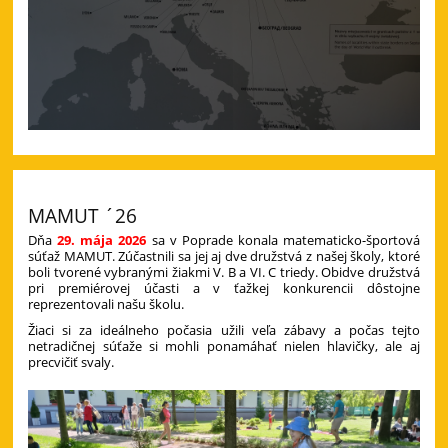
MAMUT ´26
Dňa
29. mája 2026
sa v Poprade konala matematicko-športová
súťaž MAMUT. Zúčastnili sa jej aj dve družstvá z našej školy, ktoré
boli tvorené vybranými žiakmi V. B a VI. C triedy. Obidve družstvá
pri premiérovej účasti a v ťažkej konkurencii dôstojne
reprezentovali našu školu.
Žiaci si za ideálneho počasia užili veľa zábavy a počas tejto
netradičnej súťaže si mohli ponamáhať nielen hlavičky, ale aj
precvičiť svaly.